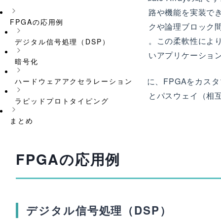
することで、さまざまなデジタル回路や機能を実装でき
FPGAの応用例
配列で構成されており、論理ブロックや論理ブロック
ように設定することを可能にします。この柔軟性により
デジタル信号処理（DSP）
ピッドプロトタイピングまで、幅広いアプリケーショ
暗号化
FPGAをイメージしやすくするために、FPGAをカ
ハードウェアアクセラレーション
ディングブロック（論理ブロック）とパスウェイ（相
ラピッドプロトタイピング
を構築することが可能です。
まとめ
FPGAの応用例
デジタル信号処理（DSP）