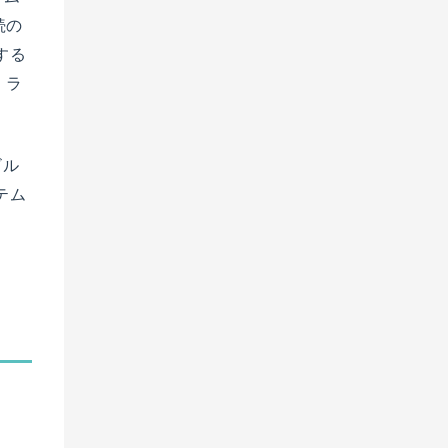
続の
する
、ラ
ビル
テム