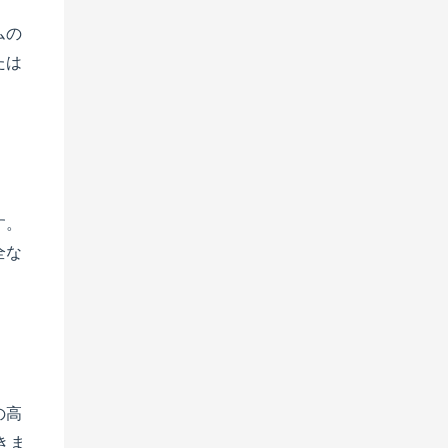
ムの
たは
す。
全な
の高
きま