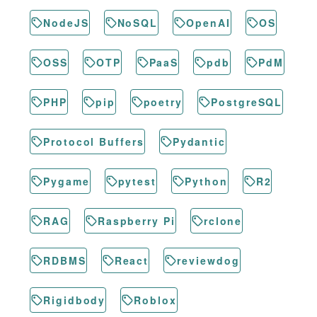
NodeJS
NoSQL
OpenAI
OS
OSS
OTP
PaaS
pdb
PdM
PHP
pip
poetry
PostgreSQL
Protocol Buffers
Pydantic
Pygame
pytest
Python
R2
RAG
Raspberry Pi
rclone
RDBMS
React
reviewdog
Rigidbody
Roblox