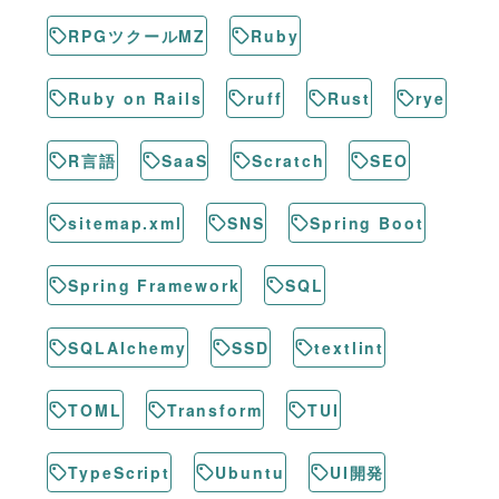
RPGツクールMZ
Ruby
Ruby on Rails
ruff
Rust
rye
R言語
SaaS
Scratch
SEO
sitemap.xml
SNS
Spring Boot
Spring Framework
SQL
SQLAlchemy
SSD
textlint
TOML
Transform
TUI
TypeScript
Ubuntu
UI開発