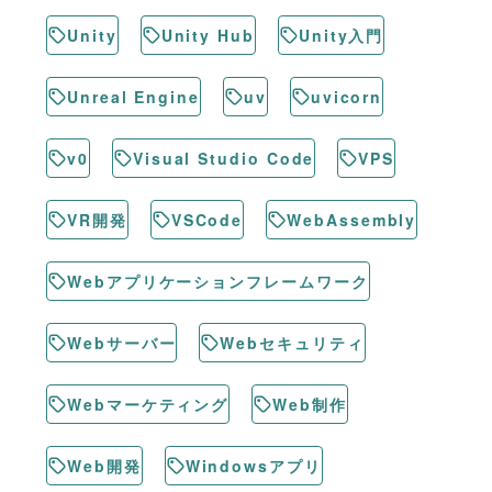
Unity
Unity Hub
Unity入門
Unreal Engine
uv
uvicorn
v0
Visual Studio Code
VPS
VR開発
VSCode
WebAssembly
Webアプリケーションフレームワーク
Webサーバー
Webセキュリティ
Webマーケティング
Web制作
Web開発
Windowsアプリ