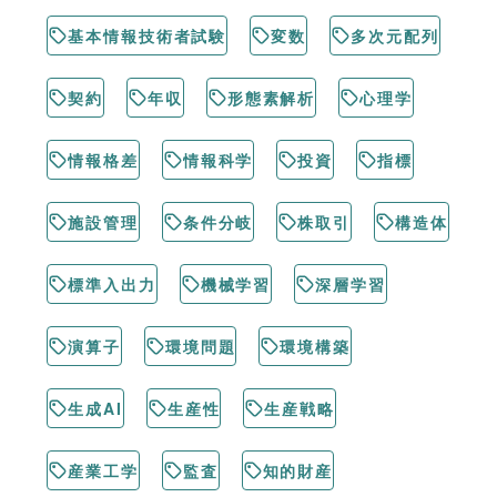
基本情報技術者試験
変数
多次元配列
契約
年収
形態素解析
心理学
情報格差
情報科学
投資
指標
施設管理
条件分岐
株取引
構造体
標準入出力
機械学習
深層学習
演算子
環境問題
環境構築
生成AI
生産性
生産戦略
産業工学
監査
知的財産