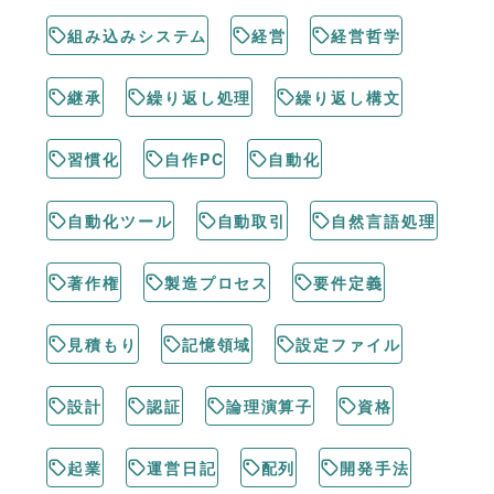
組み込みシステム
経営
経営哲学
継承
繰り返し処理
繰り返し構文
習慣化
自作PC
自動化
自動化ツール
自動取引
自然言語処理
著作権
製造プロセス
要件定義
見積もり
記憶領域
設定ファイル
設計
認証
論理演算子
資格
起業
運営日記
配列
開発手法