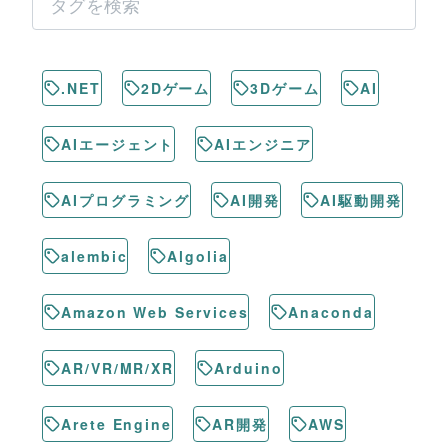
.NET
2Dゲーム
3Dゲーム
AI
AIエージェント
AIエンジニア
AIプログラミング
AI開発
AI駆動開発
alembic
Algolia
Amazon Web Services
Anaconda
AR/VR/MR/XR
Arduino
Arete Engine
AR開発
AWS