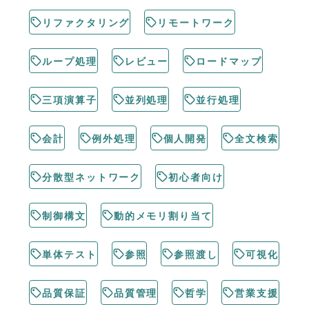
リファクタリング
リモートワーク
ループ処理
レビュー
ロードマップ
三項演算子
並列処理
並行処理
会計
例外処理
個人開発
全文検索
分散型ネットワーク
初心者向け
制御構文
動的メモリ割り当て
単体テスト
参照
参照渡し
可視化
品質保証
品質管理
哲学
営業支援