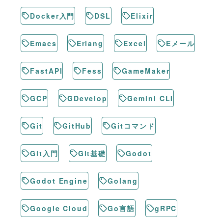
Docker入門
DSL
Elixir
Emacs
Erlang
Excel
Eメール
FastAPI
Fess
GameMaker
GCP
GDevelop
Gemini CLI
Git
GitHub
Gitコマンド
Git入門
Git基礎
Godot
Godot Engine
Golang
Google Cloud
Go言語
gRPC