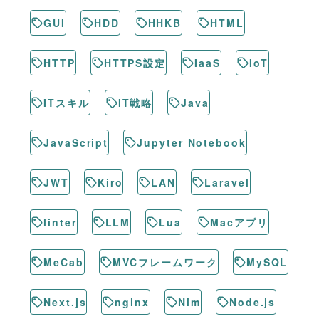
GUI
HDD
HHKB
HTML
HTTP
HTTPS設定
IaaS
IoT
ITスキル
IT戦略
Java
JavaScript
Jupyter Notebook
JWT
Kiro
LAN
Laravel
linter
LLM
Lua
Macアプリ
MeCab
MVCフレームワーク
MySQL
Next.js
nginx
Nim
Node.js