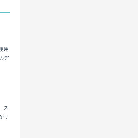
使用
のデ
、ス
がリ