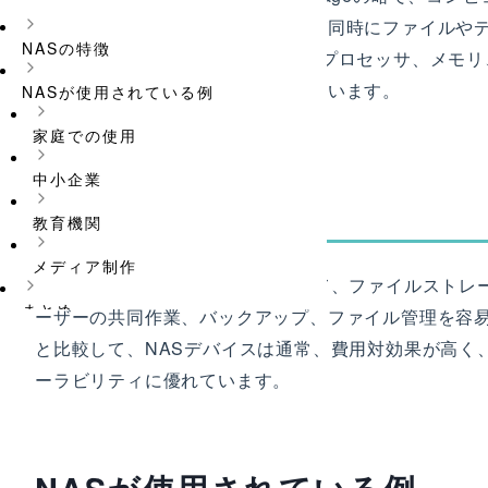
あり、複数のユーザーやデバイスが同時にファイルやデ
NASの特徴
通常、1台以上のハードディスク、プロセッサ、メモ
ーティング・システムで構成されています。
NASが使用されている例
家庭での使用
中小企業
NASの特徴
教育機関
メディア制作
NASは、家庭、企業、組織において、ファイルストレ
まとめ
ーザーの共同作業、バックアップ、ファイル管理を容
と比較して、NASデバイスは通常、費用対効果が高く
ーラビリティに優れています。