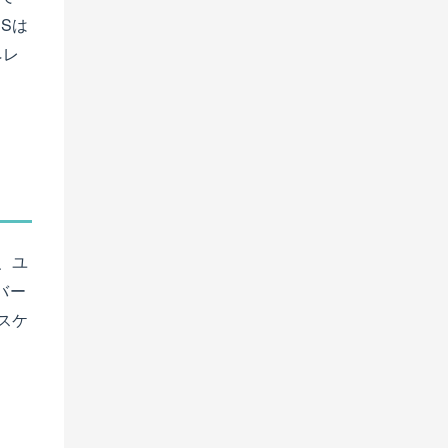
Sは
ペレ
、ユ
バー
スケ