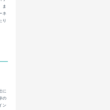
、ま
ーネ
たり
社に
存の
イン