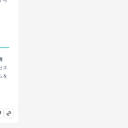
機
セス
ムを