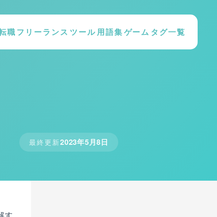
転職
フリーランス
ツール
用語集
ゲーム
タグ一覧
2023年5月8日
最終更新
解す