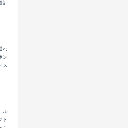
設計
遅れ
ポン
ベス
、ル
クト
から