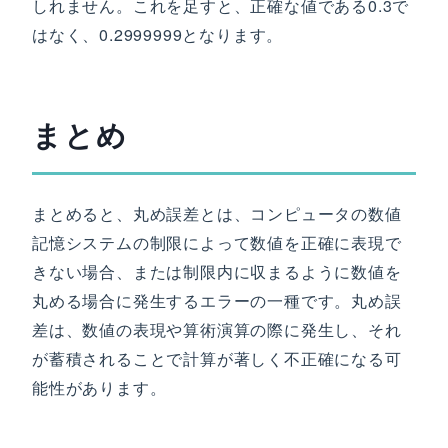
しれません。これを足すと、正確な値である0.3で
はなく、0.2999999となります。
まとめ
まとめると、丸め誤差とは、コンピュータの数値
記憶システムの制限によって数値を正確に表現で
きない場合、または制限内に収まるように数値を
丸める場合に発生するエラーの一種です。丸め誤
差は、数値の表現や算術演算の際に発生し、それ
が蓄積されることで計算が著しく不正確になる可
能性があります。