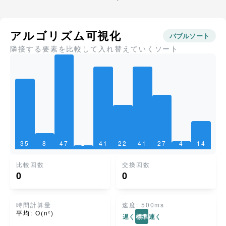
アルゴリズム可視化
バブルソート
隣接する要素を比較して入れ替えていくソート
35
8
47
2
41
22
41
27
4
14
比較回数
交換回数
0
0
時間計算量
速度:
500
ms
平均:
O(n²)
遅く
標準
速く