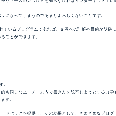
情報リソースの見つけ方を知らなければインターネット上に
バラになってしまうのであまりよろしくないことです。
されているプログラムであれば、文脈への理解や目的が明確
めることができます。
す。
目的も同じな上、チーム内で書き方を統率しようとする力学
ります。
ィードバックを提供し、その結果として、さまざまなプログ