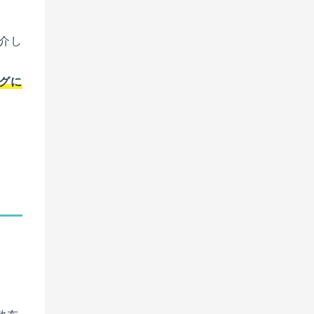
介し
グに