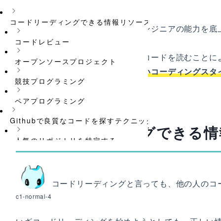
コードリーディングできる情報リソース
このコンテンツでは、エンジニアの能力を底
コードレビュー
c1-normal-4
ます。
他のエンジニアが書いたコードを読むことに
オープンソースプロジェクト
対して新しい視点と新しいコーディングスタ
競技プログラミング
ペアプログラミング
Githubで良質なコードを探すテクニック
コードリーディングできる情
人気のリポジトリを特定する
リポジトリの活動をチェックする
ドキュメントを読む
コードリーディングと言っても、他の人のコ
c1-normal-4
Pull Requestを探す
優秀なエンジニアをフォローする