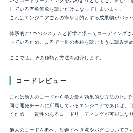
いざコードリーディングを始めようとしても、正しい
している有象無象を読むだけになってしまいます。
Awesome Listsを使おう
これはエンジニアごとの癖や目的とする成果物がバラ
他人のコードは常に優秀に見える魔法に
かかる
体系的に1つのシステムと哲学に沿ってコーディング
コピペプログラマーという呪縛
っているため、まるで一冊の書籍を読むように読み進
QiitaやZennのコードをコピペする先
ここでは、その種類と方法を紹介します。
読み続けて書き続けて理解する
コードレビュー
これは他人のコードから学ぶ最も効果的な方法の1つで
同じ開発チームに所属しているエンジニアであれば、
くため、一貫性のあるコードリーディングが可能にな
他人のコードを調べ、改善すべき点やバグについてフ