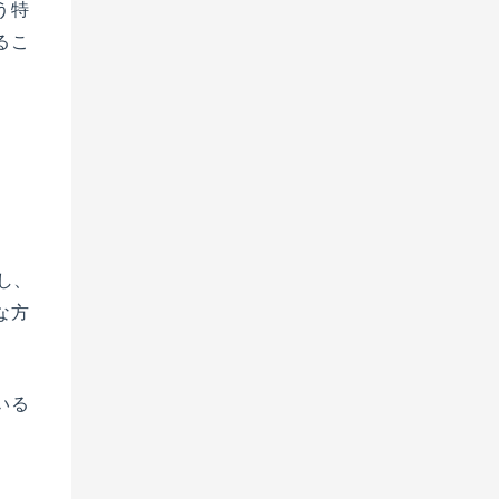
う特
るこ
し、
な方
いる