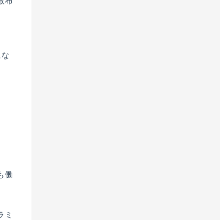
散布
にな
も働
ラミ