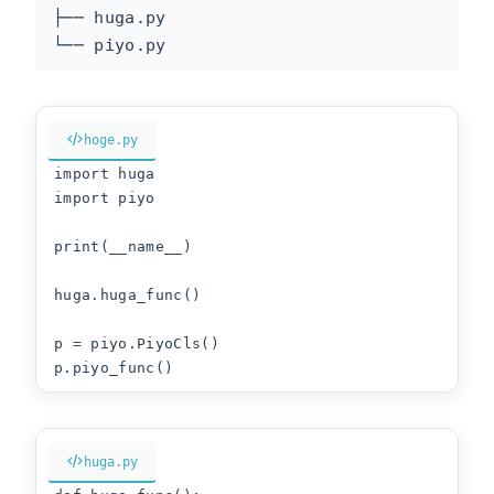
├── huga.py

└── piyo.py
hoge.py
import huga

import piyo

print(__name__)

huga.huga_func()

p = piyo.PiyoCls()

p.piyo_func()
huga.py