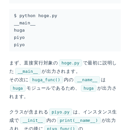
$ python hoge.py

__main__

huga

piyo

piyo
まず、直接実行対象の
で最初に説明し
hoge.py
た
が出力されます。
__main__
その次に
内の
は
huga_func()
__name__
モジュールであるため、
が出力さ
huga
huga
れます。
クラスが含まれる
は、インスタンス生
piyo.py
成で
内の
が出力
__init__
print(__name__)
され、その後に
の
piyo_func()