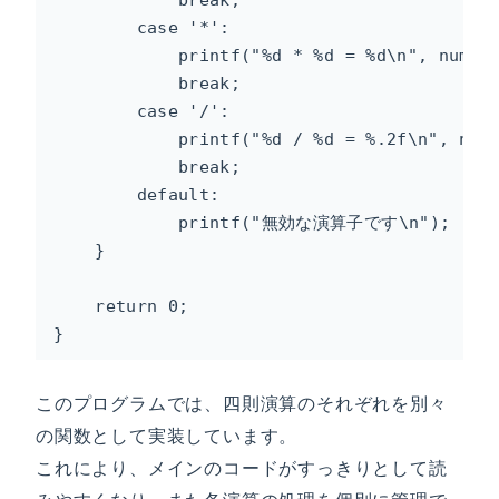
        case '*':

            printf("%d * %d = %d\n", num1, 
            break;

        case '/':

            printf("%d / %d = %.2f\n", num1
            break;

        default:

            printf("無効な演算子です\n");

    }

    return 0;

}
このプログラムでは、四則演算のそれぞれを別々
の関数として実装しています。
これにより、メインのコードがすっきりとして読