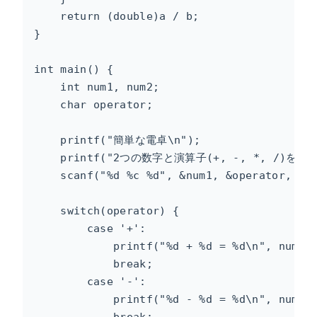
    return (double)a / b;

}

int main() {

    int num1, num2;

    char operator;

    printf("簡単な電卓\n");

    printf("2つの数字と演算子(+, -, *, /)を入
    scanf("%d %c %d", &num1, &operator, &nu
    switch(operator) {

        case '+':

            printf("%d + %d = %d\n", num1, 
            break;

        case '-':

            printf("%d - %d = %d\n", num1, 
            break;
