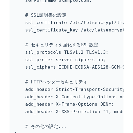
    server_name example.com;

    # SSL証明書の設定

    ssl_certificate /etc/letsencrypt/live/e
    ssl_certificate_key /etc/letsencrypt/li
    # セキュリティを強化するSSL設定

    ssl_protocols TLSv1.2 TLSv1.3;

    ssl_prefer_server_ciphers on;

    ssl_ciphers ECDHE-ECDSA-AES128-GCM-SHA2
    # HTTPヘッダーセキュリティ

    add_header Strict-Transport-Security "m
    add_header X-Content-Type-Options nosni
    add_header X-Frame-Options DENY;

    add_header X-XSS-Protection "1; mode=bl
    # その他の設定...
