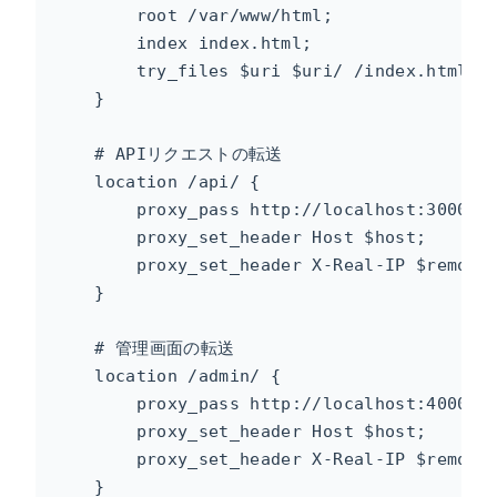
        root /var/www/html;

        index index.html;

        try_files $uri $uri/ /index.html;

    }

    # APIリクエストの転送

    location /api/ {

        proxy_pass http://localhost:3000;

        proxy_set_header Host $host;

        proxy_set_header X-Real-IP $remote_
    }

    # 管理画面の転送

    location /admin/ {

        proxy_pass http://localhost:4000;

        proxy_set_header Host $host;

        proxy_set_header X-Real-IP $remote_
    }
