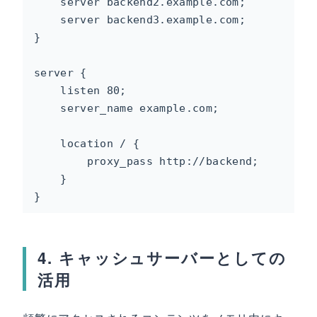
    server backend2.example.com;

    server backend3.example.com;

}

server {

    listen 80;

    server_name example.com;

    location / {

        proxy_pass http://backend;

    }

}
4. キャッシュサーバーとしての
活用