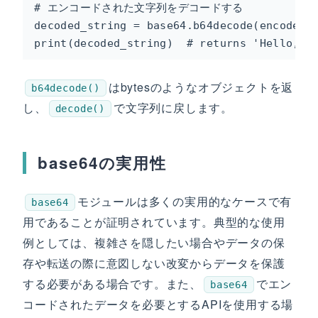
# エンコードされた文字列をデコードする

decoded_string = base64.b64decode(encoded_s
print(decoded_string)  # returns 'Hello, P
はbytesのようなオブジェクトを返
b64decode()
し、
で文字列に戻します。
decode()
base64の実用性
モジュールは多くの実用的なケースで有
base64
用であることが証明されています。典型的な使用
例としては、複雑さを隠したい場合やデータの保
存や転送の際に意図しない改変からデータを保護
する必要がある場合です。また、
でエン
base64
コードされたデータを必要とするAPIを使用する場