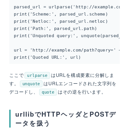
parsed_url = urlparse('http://example.com/p
print('Scheme:', parsed_url.scheme)

print('Netloc:', parsed_url.netloc)

print('Path:', parsed_url.path)

print('Unquoted query:', unquote(parsed_url
url = 'http://example.com/path?query=' + qu
print('Quoted URL:', url)
ここで
はURLを構成要素に分解しま
urlparse
す。
はURLエンコードされた文字列を
unquote
デコードし、
はその逆を行います。
quote
urllibでHTTPヘッダとPOSTデ
ータを扱う