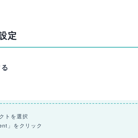
本設定
する
ェクトを選択
onent」をクリック