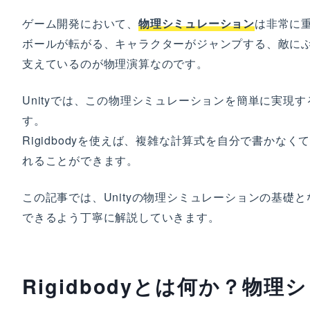
ゲーム開発において、
物理シミュレーション
は非常に
速度を直接設定する
ボールが転がる、キャラクターがジャンプする、敵に
衝突を検出する
支えているのが物理演算なのです。
Rigidbodyを使う際の注意点とベストプ
ラクティス
Unityでは、この物理シミュレーションを簡単に実現
す。
Transform.positionの直接変更を避け
る
Rigidbodyを使えば、複雑な計算式を自分で書か
れることができます。
パフォーマンスへの配慮
Kinematicの適切な使用
この記事では、Unityの物理シミュレーションの基礎と
できるよう丁寧に解説していきます。
まとめ
Rigidbodyの基本的な考え方
スクリプトでの操作方法
Rigidbodyとは何か？物
注意すべきポイント