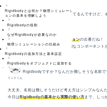
Rigidbodyとは何か？物理シミュレーシ
先生、Unityでゲームを作ってるんですけど
ョンの基本を理解しよう
リンドくん
て...
Rigidbodyの役割
なぜRigidbodyが必要なのか
なるほど、それは
物理シミュレーション
の出番だね！
物理シミュレーションの仕組み
Unityには「Rigidbody」という便利なコンポー
るんだよ。
Rigidbodyの追加方法と基本設定
Rigidbodyをオブジェクトに追加する
Rigidbodyですか？なんだか難しそうな名前です
Rigidbodyの主要なプロパティ
リンドくん
Colliderとの組み合わせ
大丈夫、名前は難しそうだけど考え方はシンプルなん
サンプルコードで学ぶRigidbodyの基本
今日は
Rigidbodyの基本から実際の使い方
まで、しっ
操作
力を加えて動かす（AddForce）