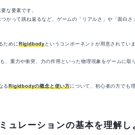
重要な要素です。
ぶつかって跳ね返るなど、ゲームの「リアルさ」や「面白さ
するために
Rigidbody
というコンポーネントが用意されてい
なくても、重力や衝突、力の作用といった物理現象をゲームに取
なる
Rigidbodyの概念と使い方
について、初心者の方でも
理シミュレーションの基本を理解し