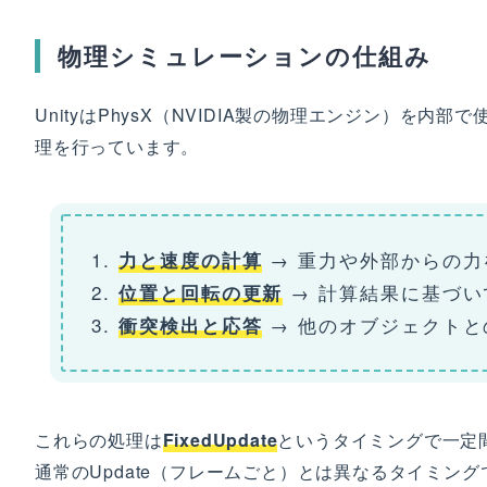
物理シミュレーションの仕組み
UnityはPhysX（NVIDIA製の物理エンジン）を内部
理を行っています。
→ 重力や外部からの力
力と速度の計算
→ 計算結果に基づい
位置と回転の更新
→ 他のオブジェクトと
衝突検出と応答
これらの処理は
FixedUpdate
というタイミングで一定間
通常のUpdate（フレームごと）とは異なるタイミン