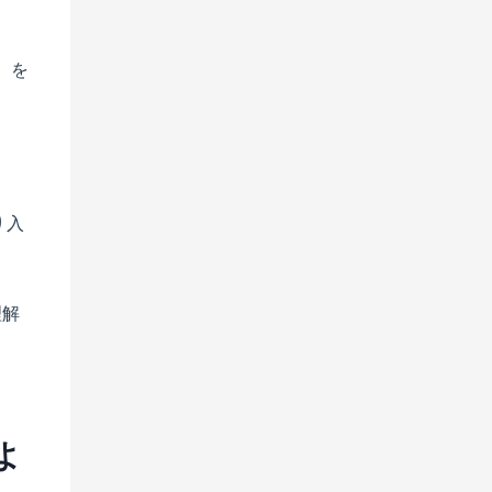
」を
ま
り入
理解
よ