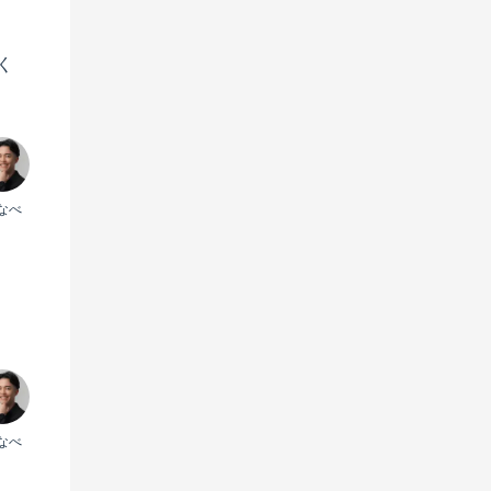
く
なべ
なべ