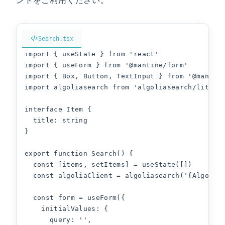
Search.tsx
import { useState } from 'react'

import { useForm } from '@mantine/form'

import { Box, Button, TextInput } from '@mantine
import algoliasearch from 'algoliasearch/lite'

interface Item {

  title: string

}

export function Search() {

  const [items, setItems] = useState([])

  const algoliaClient = algoliasearch('{Algolia
  const form = useForm({

    initialValues: {

      query: '',
