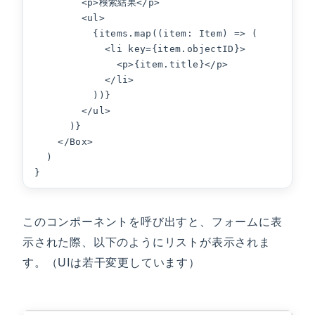
        <p>検索結果</p>

        <ul>

          {items.map((item: Item) => (

            <li key={item.objectID}>

              <p>{item.title}</p>

            </li>

          ))}

        </ul>

      )}

    </Box>

  )

}
このコンポーネントを呼び出すと、フォームに表
示された際、以下のようにリストが表示されま
す。（UIは若干変更しています）