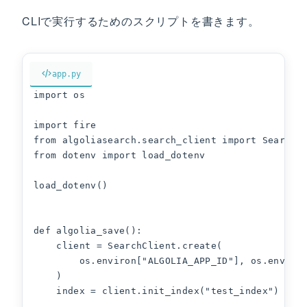
CLIで実行するためのスクリプトを書きます。
app.py
import os

import fire

from algoliasearch.search_client import SearchCl
from dotenv import load_dotenv

load_dotenv()

def algolia_save():

    client = SearchClient.create(

        os.environ["ALGOLIA_APP_ID"], os.environ
    )

    index = client.init_index("test_index")
