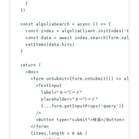
    }

  })

  const algoliaSearch = async () => {

    const index = algoliaClient.initIndex('test_
    const data = await index.search(form.values.
    setItems(data.hits)

  }

  return (

    <Box>

      <form onSubmit={form.onSubmit(() => algoli
        <TextInput

          label="キーワード"

          placeholder="キーワード"

          {...form.getInputProps('query')}

        />

        <Button type="submit">検索</Button>

      </form>

      {items.length > 0 && (
