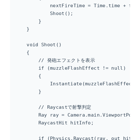
            nextFireTime = Time.time + fire
            Shoot();

        }

    }

    void Shoot()

    {

        // 発砲エフェクトを表示

        if (muzzleFlashEffect != null)

        {

            Instantiate(muzzleFlashEffect, 
        }

        // Raycastで射撃判定

        Ray ray = Camera.main.ViewportPoint
        RaycastHit hitInfo;

        if (Physics.Raycast(ray, out hitInf