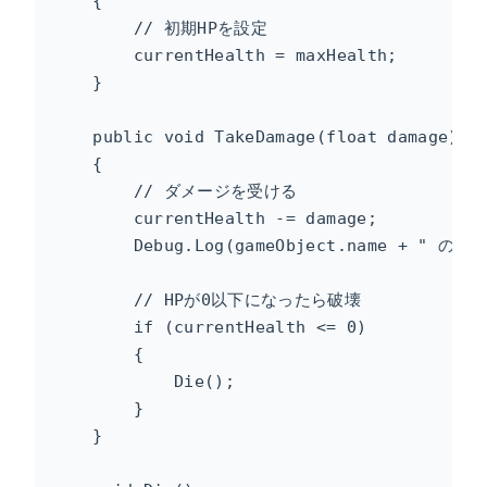
    {

        // 初期HPを設定

        currentHealth = maxHealth;

    }

    public void TakeDamage(float damage)

    {

        // ダメージを受ける

        currentHealth -= damage;

        Debug.Log(gameObject.name + " の残りH
        // HPが0以下になったら破壊

        if (currentHealth <= 0)

        {

            Die();

        }

    }
