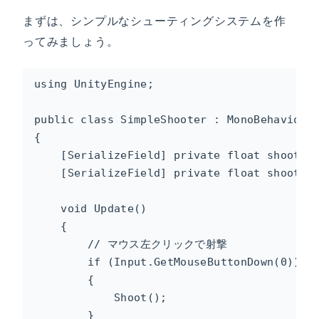
まずは、シンプルなシューティングシステムを作
ってみましょう。
using UnityEngine;

public class SimpleShooter : MonoBehaviour

{

    [SerializeField] private float shootR
    [SerializeField] private float shootD
    void Update()

    {

        // マウス左クリックで射撃

        if (Input.GetMouseButtonDown(0))

        {

            Shoot();

        }
