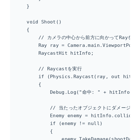
    }

    void Shoot()

    {

        // カメラの中心から前方に向かってRayを飛ば
        Ray ray = Camera.main.ViewportPoint
        RaycastHit hitInfo;

        // Raycastを実行

        if (Physics.Raycast(ray, out hitInf
        {

            Debug.Log("命中: " + hitInfo.col
            // 当たったオブジェクトにダメージを与
            Enemy enemy = hitInfo.collider.
            if (enemy != null)

            {

                enemy.TakeDamage(shootDamag