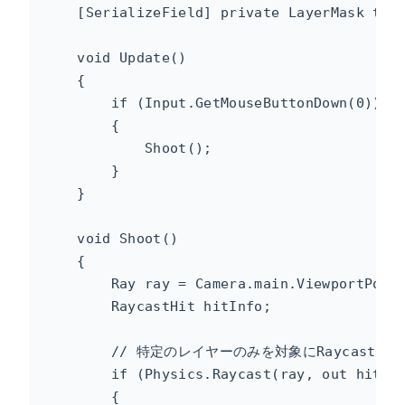
    [SerializeField] private LayerMask 
    void Update()

    {

        if (Input.GetMouseButtonDown(0))

        {

            Shoot();

        }

    }

    void Shoot()

    {

        Ray ray = Camera.main.ViewportPoint
        RaycastHit hitInfo;

        // 特定のレイヤーのみを対象にRaycastを実
        if (Physics.Raycast(ray, out hitInf
        {
