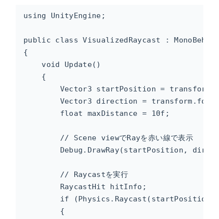
using UnityEngine;

public class VisualizedRaycast : MonoBehavi
{

    void Update()

    {

        Vector3 startPosition = transform.p
        Vector3 direction = transform.forwa
        float maxDistance = 10f;

        // Scene viewでRayを赤い線で表示

        Debug.DrawRay(startPosition, direct
        // Raycastを実行

        RaycastHit hitInfo;

        if (Physics.Raycast(startPosition, 
        {
