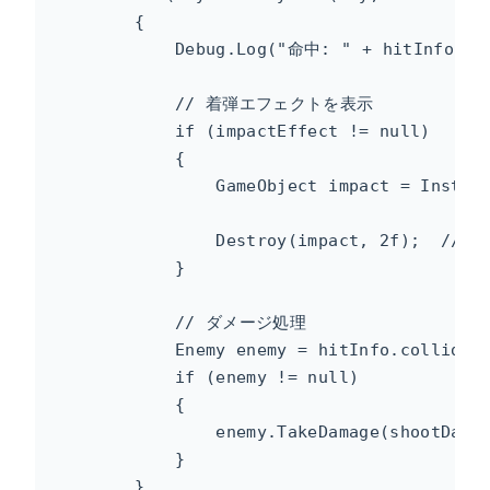
        {

            Debug.Log("命中: " + hitInfo.col
            // 着弾エフェクトを表示

            if (impactEffect != null)

            {

                GameObject impact = Instant
                                           
                Destroy(impact, 2f);  //
            }

            // ダメージ処理

            Enemy enemy = hitInfo.collider.
            if (enemy != null)

            {

                enemy.TakeDamage(shootDamag
            }

        }
