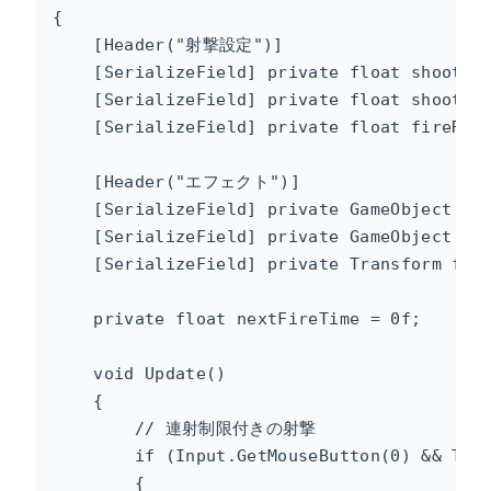
{

    [Header("射撃設定")]

    [SerializeField] private float shootRan
    [SerializeField] private float shootDam
    [SerializeField] private float fireR
    [Header("エフェクト")]

    [SerializeField] private GameObject 
    [SerializeField] private GameObject 
    [SerializeField] private Transform fi
    private float nextFireTime = 0f;

    void Update()

    {

        // 連射制限付きの射撃

        if (Input.GetMouseButton(0) && Time
        {
