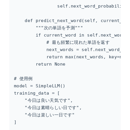
                self.next_word_probability[
    def predict_next_word(self, current_wor
        """次の単語を予測"""

        if current_word in self.next_word_p
            # 最も頻繁に現れた単語を返す

            next_words = self.next_word_pro
            return max(next_words, key=next
        return None

# 使用例

model = SimpleLLM()

training_data = [

    "今日は良い天気です",

    "今日は素晴らしい日です",

    "今日は楽しい一日です"

]
