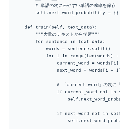
        # 単語の次に来やすい単語の確率を保存

        self.next_word_probability = {}

    def train(self, text_data):

        """大量のテキストから学習"""

        for sentence in text_data:

            words = sentence.split()

            for i in range(len(words) - 1):
                current_word = words[i]

                next_word = words[i + 1]

                # 「current_word」の次に「n
                if current_word not in self
                    self.next_word_probabil
                if next_word not in self.ne
                    self.next_word_probabil